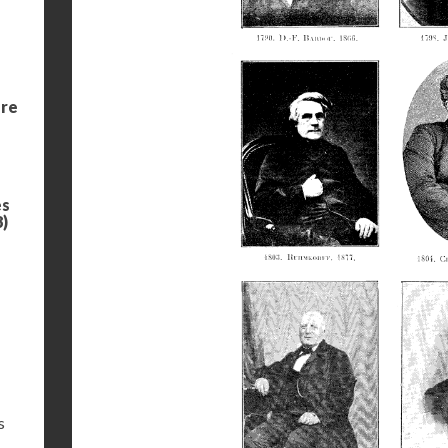
ure
es
8)
s