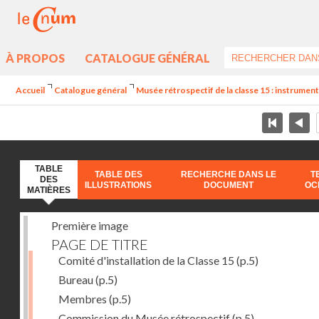
À PROPOS
CATALOGUE GÉNÉRAL
Accueil
Catalogue général
Musée rétrospectif de la classe 15 : instruments
TABLE
TABLE DES
RECHERCHE DANS LE
T
DES
ILLUSTRATIONS
DOCUMENT
OC
MATIÈRES
Première image
PAGE DE TITRE
Comité d'installation de la Classe 15
(p.5)
Bureau
(p.5)
Membres
(p.5)
Commission du Musée rétrospectif
(p.5)