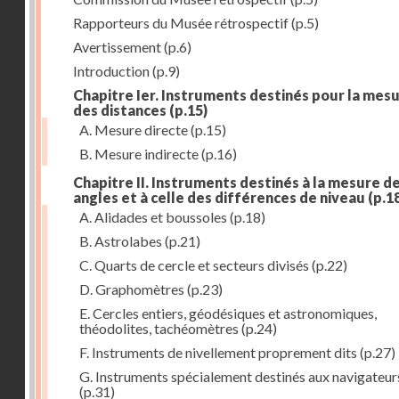
Rapporteurs du Musée rétrospectif
(p.5)
Avertissement
(p.6)
Introduction
(p.9)
Chapitre Ier. Instruments destinés pour la mes
des distances
(p.15)
A. Mesure directe
(p.15)
B. Mesure indirecte
(p.16)
Chapitre II. Instruments destinés à la mesure d
angles et à celle des différences de niveau
(p.1
A. Alidades et boussoles
(p.18)
B. Astrolabes
(p.21)
C. Quarts de cercle et secteurs divisés
(p.22)
D. Graphomètres
(p.23)
E. Cercles entiers, géodésiques et astronomiques,
théodolites, tachéomètres
(p.24)
F. Instruments de nivellement proprement dits
(p.27)
G. Instruments spécialement destinés aux navigateur
(p.31)