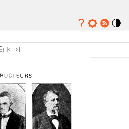
Mode
contraste
élévé