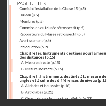
PAGE DE TITRE
Comité d'installation de la Classe 15
(p.5)
Bureau
(p.5)
Membres
(p.5)
Commission du Musée rétrospectif
(p.5)
Rapporteurs du Musée rétrospectif
(p.5)
Avertissement
(p.6)
Introduction
(p.9)
Chapitre Ier. Instruments destinés pour la mes
des distances
(p.15)
A. Mesure directe
(p.15)
B. Mesure indirecte
(p.16)
Chapitre II. Instruments destinés à la mesure d
angles et à celle des différences de niveau
(p.1
A. Alidades et boussoles
(p.18)
B. Astrolabes
(p.21)
C. Quarts de cercle et secteurs divisés
(p.22)
Droits réservés - CNAM
D. Graphomètres
(p.23)