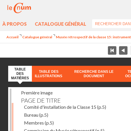
À PROPOS
CATALOGUE GÉNÉRAL
Accueil
Catalogue général
Musée rétrospectif de la classe 15 : instruments
TABLE
TABLE DES
RECHERCHE DANS LE
T
DES
ILLUSTRATIONS
DOCUMENT
OC
MATIÈRES
Première image
PAGE DE TITRE
Comité d'installation de la Classe 15
(p.5)
Bureau
(p.5)
Membres
(p.5)
Commission du Musée rétrospectif
(p.5)