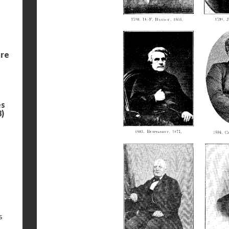
ure
es
8)
s