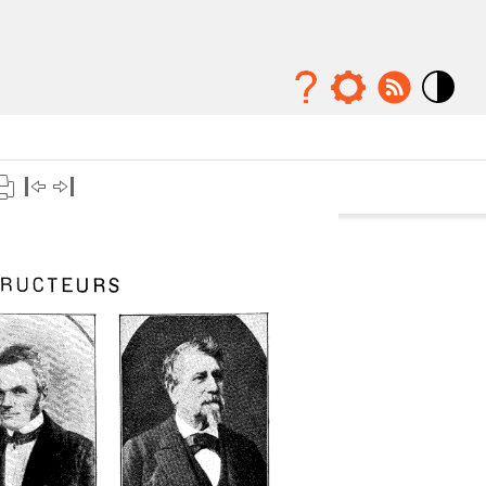
Mode
contraste
élévé