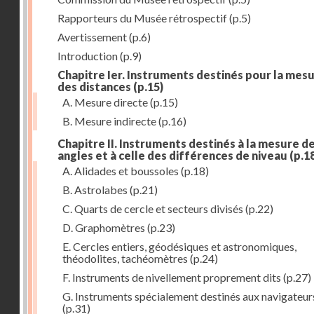
Rapporteurs du Musée rétrospectif
(p.5)
Avertissement
(p.6)
Introduction
(p.9)
Chapitre Ier. Instruments destinés pour la mes
des distances
(p.15)
A. Mesure directe
(p.15)
B. Mesure indirecte
(p.16)
Chapitre II. Instruments destinés à la mesure d
angles et à celle des différences de niveau
(p.1
A. Alidades et boussoles
(p.18)
B. Astrolabes
(p.21)
C. Quarts de cercle et secteurs divisés
(p.22)
D. Graphomètres
(p.23)
E. Cercles entiers, géodésiques et astronomiques,
théodolites, tachéomètres
(p.24)
F. Instruments de nivellement proprement dits
(p.27)
G. Instruments spécialement destinés aux navigateur
(p.31)