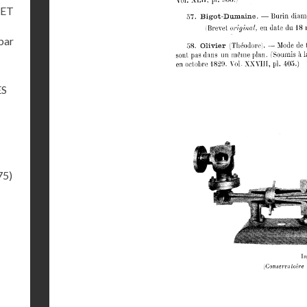
UET
par
ES
75)