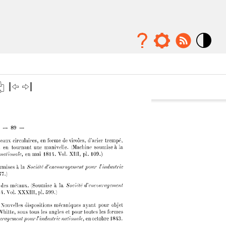
Mode
contraste
élévé