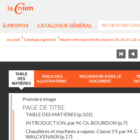
À PROPOS
CATALOGUE GÉNÉRAL
Accueil
Catalogue général
Musée rétrospectif des classes 19, 20, 21, 22 :
TABLE
TABLE DES
RECHERCHE DANS LE
T
DES
ILLUSTRATIONS
DOCUMENT
OC
MATIÈRES
Première image
PAGE DE TITRE
TABLE DES MATIÈRES
(p.101)
INTRODUCTION, par M. Ch. BOURDON
(p.7)
Chaudières et machines à vapeur. Classe 19, par M. C.
WALCKENAER
(p.17)