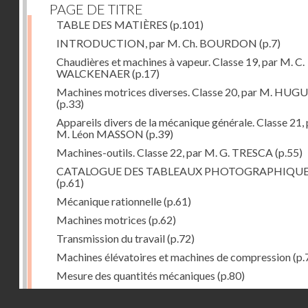
PAGE DE TITRE
TABLE DES MATIÈRES
(p.101)
INTRODUCTION, par M. Ch. BOURDON
(p.7)
Chaudières et machines à vapeur. Classe 19, par M. C.
WALCKENAER
(p.17)
Machines motrices diverses. Classe 20, par M. HUG
(p.33)
Appareils divers de la mécanique générale. Classe 21, 
M. Léon MASSON
(p.39)
Machines-outils. Classe 22, par M. G. TRESCA
(p.55)
CATALOGUE DES TABLEAUX PHOTOGRAPHIQU
(p.61)
Mécanique rationnelle
(p.61)
Machines motrices
(p.62)
Transmission du travail
(p.72)
Machines élévatoires et machines de compression
(p.
Mesure des quantités mécaniques
(p.80)
Divers
(p.85)
Droits réservés - CNAM