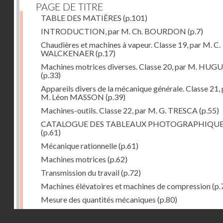
PAGE DE TITRE
TABLE DES MATIÈRES
(p.101)
INTRODUCTION, par M. Ch. BOURDON
(p.7)
Chaudières et machines à vapeur. Classe 19, par M. C.
WALCKENAER
(p.17)
Machines motrices diverses. Classe 20, par M. HUG
(p.33)
Appareils divers de la mécanique générale. Classe 21, 
M. Léon MASSON
(p.39)
Machines-outils. Classe 22, par M. G. TRESCA
(p.55)
CATALOGUE DES TABLEAUX PHOTOGRAPHIQU
(p.61)
Mécanique rationnelle
(p.61)
Machines motrices
(p.62)
Transmission du travail
(p.72)
Machines élévatoires et machines de compression
(p.
Mesure des quantités mécaniques
(p.80)
Divers
(p.85)
Droits réservés - CNAM