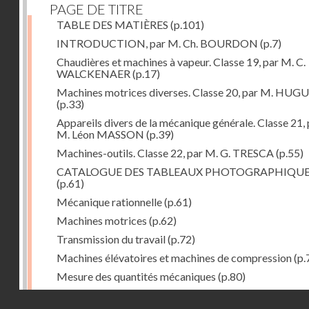
PAGE DE TITRE
TABLE DES MATIÈRES
(p.101)
INTRODUCTION, par M. Ch. BOURDON
(p.7)
Chaudières et machines à vapeur. Classe 19, par M. C.
WALCKENAER
(p.17)
Machines motrices diverses. Classe 20, par M. HUG
(p.33)
Appareils divers de la mécanique générale. Classe 21, 
M. Léon MASSON
(p.39)
Machines-outils. Classe 22, par M. G. TRESCA
(p.55)
CATALOGUE DES TABLEAUX PHOTOGRAPHIQU
(p.61)
Mécanique rationnelle
(p.61)
Machines motrices
(p.62)
Transmission du travail
(p.72)
Machines élévatoires et machines de compression
(p.
Mesure des quantités mécaniques
(p.80)
Divers
(p.85)
Droits réservés - CNAM