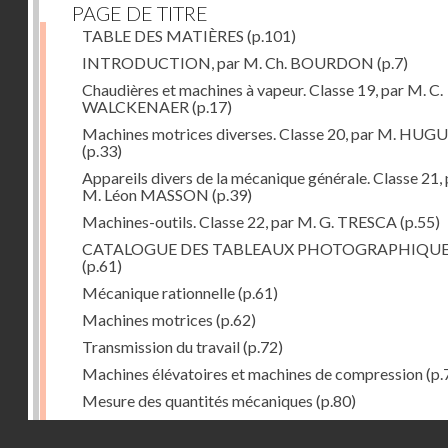
PAGE DE TITRE
TABLE DES MATIÈRES
(p.101)
INTRODUCTION, par M. Ch. BOURDON
(p.7)
Chaudières et machines à vapeur. Classe 19, par M. C.
WALCKENAER
(p.17)
Machines motrices diverses. Classe 20, par M. HUG
(p.33)
Appareils divers de la mécanique générale. Classe 21, 
M. Léon MASSON
(p.39)
Machines-outils. Classe 22, par M. G. TRESCA
(p.55)
CATALOGUE DES TABLEAUX PHOTOGRAPHIQU
(p.61)
Mécanique rationnelle
(p.61)
Machines motrices
(p.62)
Transmission du travail
(p.72)
Machines élévatoires et machines de compression
(p.
Mesure des quantités mécaniques
(p.80)
Divers
(p.85)
Droits réservés - CNAM