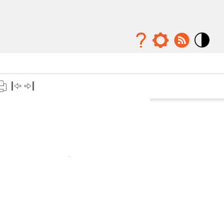
Mode
contraste
élévé