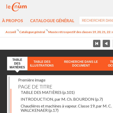
À PROPOS
CATALOGUE GÉNÉRAL
Accueil
Catalogue général
Musée rétrospectif des classes 19, 20, 21, 22 :
TABLE
TABLE DES
RECHERCHE DANS LE
T
DES
ILLUSTRATIONS
DOCUMENT
OC
MATIÈRES
Première image
PAGE DE TITRE
TABLE DES MATIÈRES
(p.101)
INTRODUCTION, par M. Ch. BOURDON
(p.7)
Chaudières et machines à vapeur. Classe 19, par M. C.
WALCKENAER
(p.17)