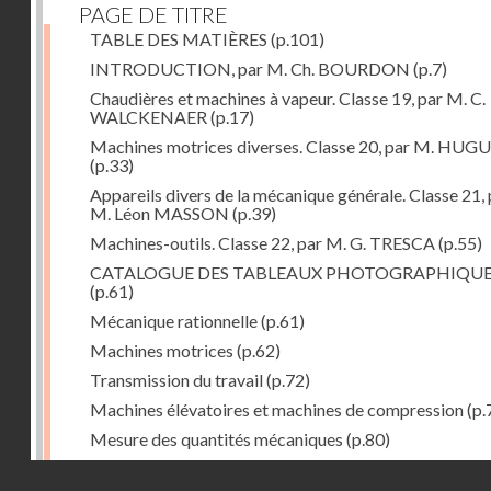
PAGE DE TITRE
TABLE DES MATIÈRES
(p.101)
INTRODUCTION, par M. Ch. BOURDON
(p.7)
Chaudières et machines à vapeur. Classe 19, par M. C.
WALCKENAER
(p.17)
Machines motrices diverses. Classe 20, par M. HUG
(p.33)
Appareils divers de la mécanique générale. Classe 21, 
M. Léon MASSON
(p.39)
Machines-outils. Classe 22, par M. G. TRESCA
(p.55)
CATALOGUE DES TABLEAUX PHOTOGRAPHIQU
(p.61)
Mécanique rationnelle
(p.61)
Machines motrices
(p.62)
Transmission du travail
(p.72)
Machines élévatoires et machines de compression
(p.
Mesure des quantités mécaniques
(p.80)
Divers
(p.85)
Droits réservés - CNAM