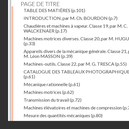
PAGE DE TITRE
TABLE DES MATIÈRES
(p.101)
INTRODUCTION, par M. Ch. BOURDON
(p.7)
Chaudières et machines à vapeur. Classe 19, par M. C.
WALCKENAER
(p.17)
Machines motrices diverses. Classe 20, par M. HUG
(p.33)
Appareils divers de la mécanique générale. Classe 21, 
M. Léon MASSON
(p.39)
Machines-outils. Classe 22, par M. G. TRESCA
(p.55)
CATALOGUE DES TABLEAUX PHOTOGRAPHIQU
(p.61)
Mécanique rationnelle
(p.61)
Machines motrices
(p.62)
Transmission du travail
(p.72)
Machines élévatoires et machines de compression
(p.
Mesure des quantités mécaniques
(p.80)
Divers
(p.85)
Droits réservés - CNAM