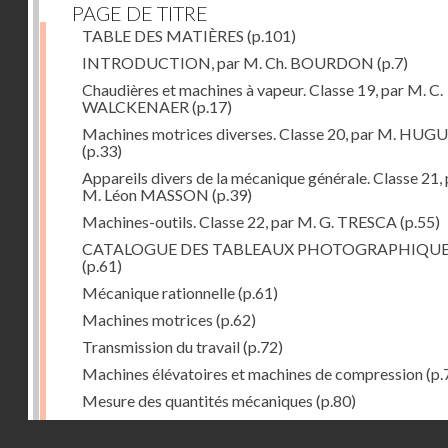
PAGE DE TITRE
TABLE DES MATIÈRES
(p.101)
INTRODUCTION, par M. Ch. BOURDON
(p.7)
Chaudières et machines à vapeur. Classe 19, par M. C.
WALCKENAER
(p.17)
Machines motrices diverses. Classe 20, par M. HUG
(p.33)
Appareils divers de la mécanique générale. Classe 21, 
M. Léon MASSON
(p.39)
Machines-outils. Classe 22, par M. G. TRESCA
(p.55)
CATALOGUE DES TABLEAUX PHOTOGRAPHIQU
(p.61)
Mécanique rationnelle
(p.61)
Machines motrices
(p.62)
Transmission du travail
(p.72)
Machines élévatoires et machines de compression
(p.
Mesure des quantités mécaniques
(p.80)
Divers
(p.85)
Droits réservés - CNAM