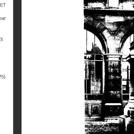
UET
par
ES
75)