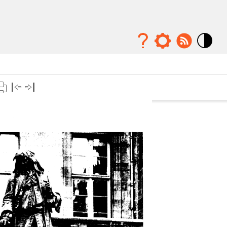
Mode
contraste
élévé