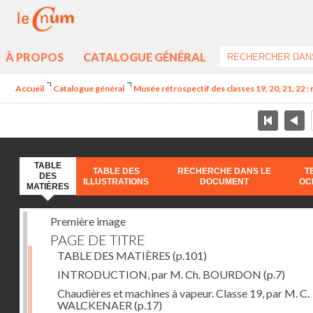
À PROPOS
CATALOGUE GÉNÉRAL
Accueil
Catalogue général
Musée rétrospectif des classes 19, 20, 21, 22 :
TABLE
TABLE DES
RECHERCHE DANS LE
T
DES
ILLUSTRATIONS
DOCUMENT
OC
MATIÈRES
Première image
PAGE DE TITRE
TABLE DES MATIÈRES
(p.101)
INTRODUCTION, par M. Ch. BOURDON
(p.7)
Chaudières et machines à vapeur. Classe 19, par M. C.
WALCKENAER
(p.17)