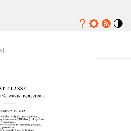
Mode
contraste
élévé