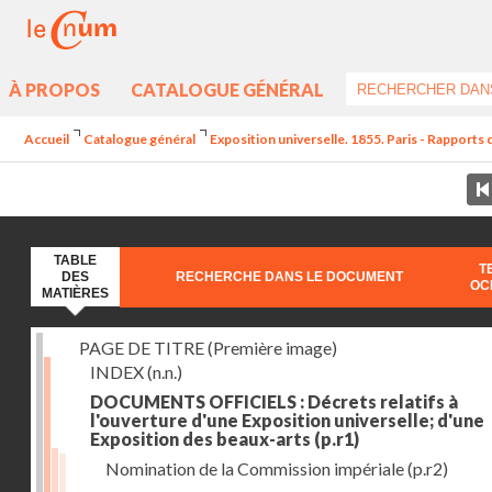
À PROPOS
CATALOGUE GÉNÉRAL
Accueil
Catalogue général
Exposition universelle. 1855. Paris - Rapports 
TABLE
T
DES
RECHERCHE DANS LE DOCUMENT
OC
MATIÈRES
PAGE DE TITRE (Première image)
INDEX
(n.n.)
DOCUMENTS OFFICIELS : Décrets relatifs à
l'ouverture d'une Exposition universelle; d'une
Exposition des beaux-arts
(p.r1)
Nomination de la Commission impériale
(p.r2)