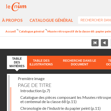
À PROPOS
CATALOGUE GÉNÉRAL
Accueil
Catalogue général
Musée rétrospectif de la classe 68 : papier peint
TABLE
TABLE DES
RECHERCHE DANS LE
T
DES
ILLUSTRATIONS
DOCUMENT
OC
MATIÈRES
Première image
PAGE DE TITRE
Introduction
(p.7)
Catalogue des pièces composant les Musées rétrospe
et centennal de la classe 68
(p.11)
Chronologie de l'industrie du papier peint
(p.11)