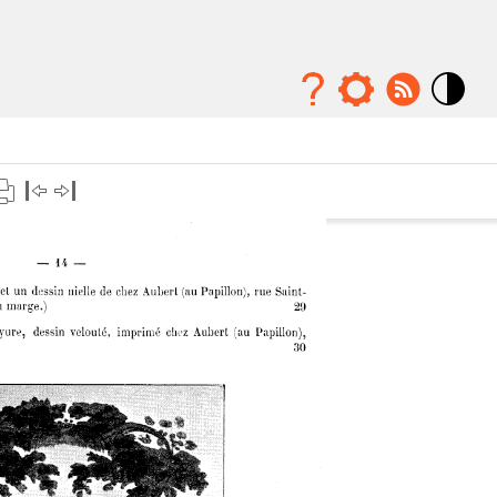
Mode
contraste
élévé