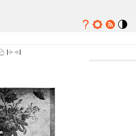
Mode
contraste
élévé