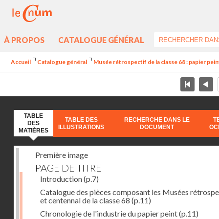
À PROPOS
CATALOGUE GÉNÉRAL
Accueil
Catalogue général
Musée rétrospectif de la classe 68 : papier peint
TABLE
TABLE DES
RECHERCHE DANS LE
T
DES
ILLUSTRATIONS
DOCUMENT
OC
MATIÈRES
Première image
PAGE DE TITRE
Introduction
(p.7)
Catalogue des pièces composant les Musées rétrospe
et centennal de la classe 68
(p.11)
Chronologie de l'industrie du papier peint
(p.11)