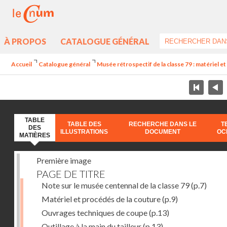
À PROPOS
CATALOGUE GÉNÉRAL
Accueil
Catalogue général
Musée rétrospectif de la classe 79 : matériel et 
TABLE
TABLE DES
RECHERCHE DANS LE
T
DES
ILLUSTRATIONS
DOCUMENT
OC
MATIÈRES
Première image
PAGE DE TITRE
Note sur le musée centennal de la classe 79
(p.7)
Matériel et procédés de la couture
(p.9)
Ouvrages techniques de coupe
(p.13)
Outillage à la main du tailleur
(p.13)