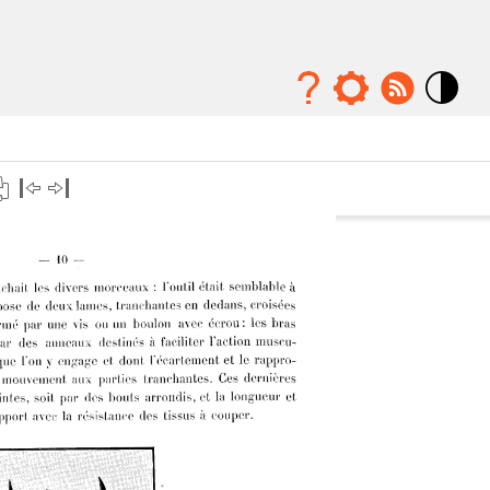
Mode
contraste
élévé