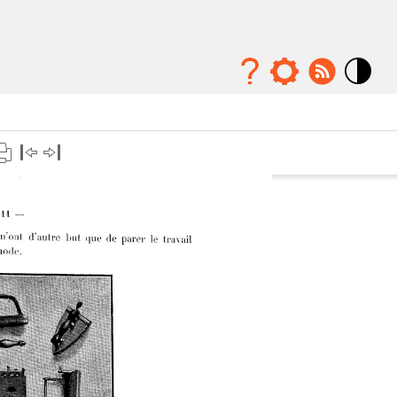
Mode
contraste
élévé