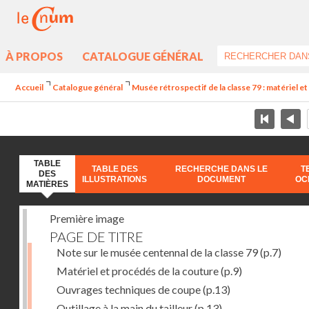
À PROPOS
CATALOGUE GÉNÉRAL
Accueil
Catalogue général
Musée rétrospectif de la classe 79 : matériel et 
TABLE
TABLE DES
RECHERCHE DANS LE
T
DES
ILLUSTRATIONS
DOCUMENT
OC
MATIÈRES
Première image
PAGE DE TITRE
Note sur le musée centennal de la classe 79
(p.7)
Matériel et procédés de la couture
(p.9)
Ouvrages techniques de coupe
(p.13)
Outillage à la main du tailleur
(p.13)