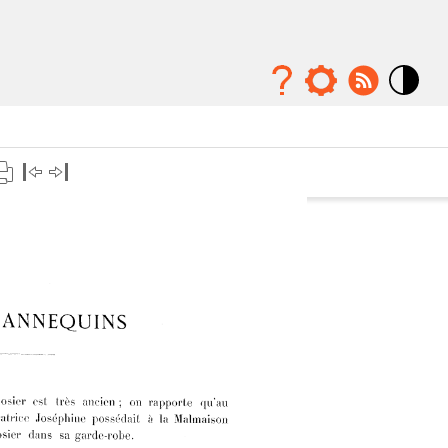
Mode
contraste
élévé