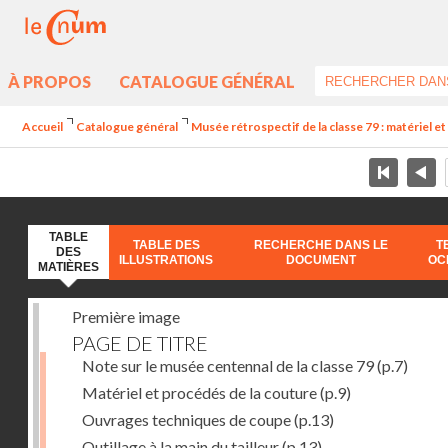
À PROPOS
CATALOGUE GÉNÉRAL
Accueil
Catalogue général
Musée rétrospectif de la classe 79 : matériel et 
TABLE
TABLE DES
RECHERCHE DANS LE
T
DES
ILLUSTRATIONS
DOCUMENT
OC
MATIÈRES
Première image
PAGE DE TITRE
Note sur le musée centennal de la classe 79
(p.7)
Matériel et procédés de la couture
(p.9)
Ouvrages techniques de coupe
(p.13)
Outillage à la main du tailleur
(p.13)