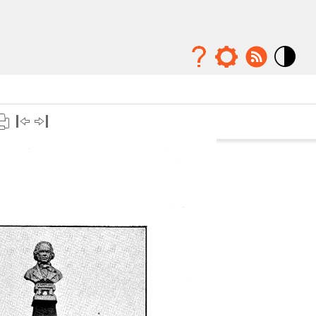
Mode
contraste
élévé