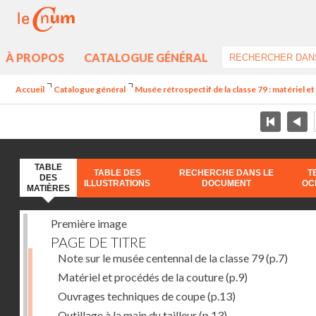
À PROPOS
CATALOGUE GÉNÉRAL
Accueil
Catalogue général
Musée rétrospectif de la classe 79 : matériel et 
TABLE
TABLE DES
RECHERCHE DANS LE
T
DES
ILLUSTRATIONS
DOCUMENT
OC
MATIÈRES
Première image
PAGE DE TITRE
Note sur le musée centennal de la classe 79
(p.7)
Matériel et procédés de la couture
(p.9)
Ouvrages techniques de coupe
(p.13)
Outillage à la main du tailleur
(p.13)