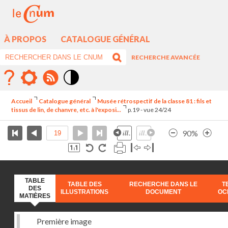
À PROPOS
CATALOGUE GÉNÉRAL
RECHERCHE AVANCÉE
Mode
contraste
Accueil
Catalogue général
Musée rétrospectif de la classe 81 : fils et
élévé
tissus de lin, de chanvre, etc. à l'exposi...
p.19 - vue 24/24
90%
TABLE
TABLE DES
RECHERCHE DANS LE
T
DES
ILLUSTRATIONS
DOCUMENT
OC
MATIÈRES
Première image