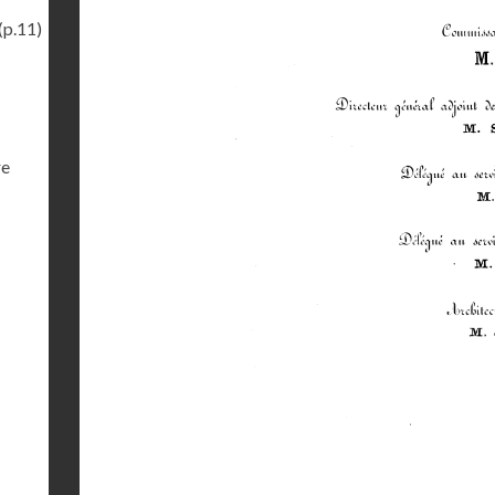
(p.11)
re