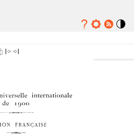
Mode
contraste
élévé