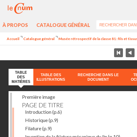
À PROPOS
CATALOGUE GÉNÉRAL
Accueil
Catalogue général
Musée rétrospectif de la classe 81 : fils et tissus 
TABLE
TABLE DES
RECHERCHE DANS LE
T
DES
ILLUSTRATIONS
DOCUMENT
OC
MATIÈRES
Première image
PAGE DE TITRE
Introduction
(p.6)
Historique
(p.9)
Filature
(p.9)
Invention de la filature mécanique du lin
(p.10)