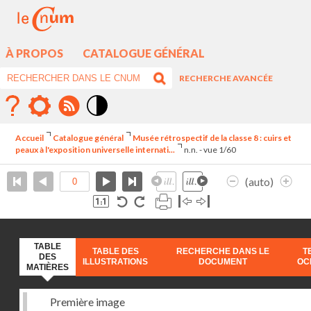
À PROPOS
CATALOGUE GÉNÉRAL
RECHERCHE AVANCÉE
Mode
contraste
Accueil
Catalogue général
Musée rétrospectif de la classe 8 : cuirs et
élévé
peaux à l'exposition universelle internati...
n.n. - vue 1/60
(auto)
TABLE
TABLE DES
RECHERCHE DANS LE
T
DES
ILLUSTRATIONS
DOCUMENT
OC
MATIÈRES
Première image