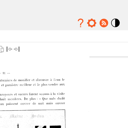
Mode
contraste
élévé