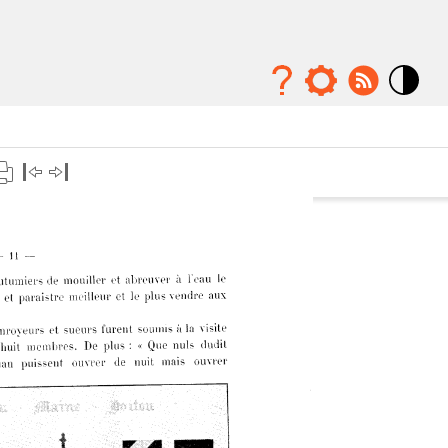
Mode
contraste
élévé