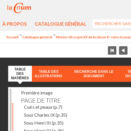
À PROPOS
CATALOGUE GÉNÉRAL
Accueil
Catalogue général
Musée rétrospectif de la classe 8 : cuirs et peaux
TABLE
TABLE DES
RECHERCHE DANS LE
T
DES
ILLUSTRATIONS
DOCUMENT
OC
MATIÈRES
Première image
PAGE DE TITRE
Cuirs et peaux
(p.7)
Sous Charles IX
(p.35)
Sous Henri III
(p.35)
Sous Henri IV
(p.36)