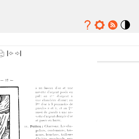
Mode
contraste
élévé