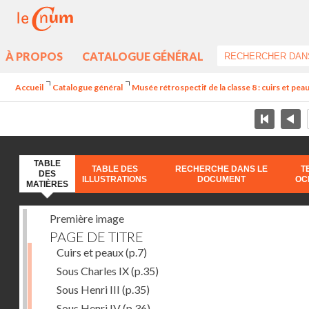
À PROPOS
CATALOGUE GÉNÉRAL
Accueil
Catalogue général
Musée rétrospectif de la classe 8 : cuirs et peaux
TABLE
TABLE DES
RECHERCHE DANS LE
T
DES
ILLUSTRATIONS
DOCUMENT
OC
MATIÈRES
Première image
PAGE DE TITRE
Cuirs et peaux
(p.7)
Sous Charles IX
(p.35)
Sous Henri III
(p.35)
Sous Henri IV
(p.36)