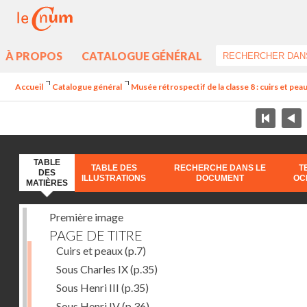
À PROPOS
CATALOGUE GÉNÉRAL
Accueil
Catalogue général
Musée rétrospectif de la classe 8 : cuirs et peaux
TABLE
TABLE DES
RECHERCHE DANS LE
T
DES
ILLUSTRATIONS
DOCUMENT
OC
MATIÈRES
Première image
PAGE DE TITRE
Cuirs et peaux
(p.7)
Sous Charles IX
(p.35)
Sous Henri III
(p.35)
Sous Henri IV
(p.36)