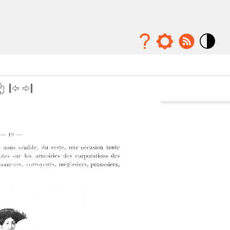
Mode
contraste
élévé