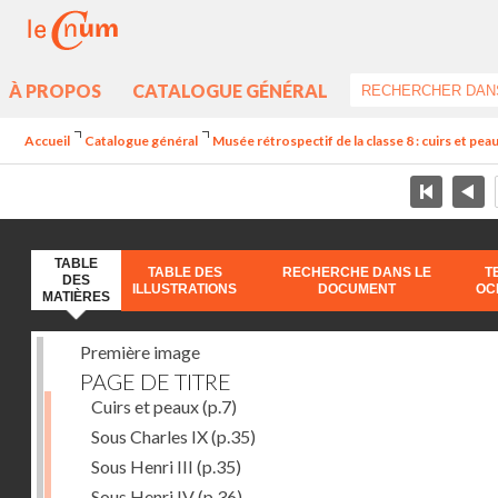
À PROPOS
CATALOGUE GÉNÉRAL
Accueil
Catalogue général
Musée rétrospectif de la classe 8 : cuirs et peaux
TABLE
TABLE DES
RECHERCHE DANS LE
T
DES
ILLUSTRATIONS
DOCUMENT
OC
MATIÈRES
Première image
PAGE DE TITRE
Cuirs et peaux
(p.7)
Sous Charles IX
(p.35)
Sous Henri III
(p.35)
Sous Henri IV
(p.36)