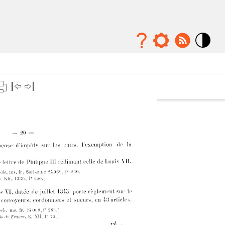
Mode
contraste
élévé