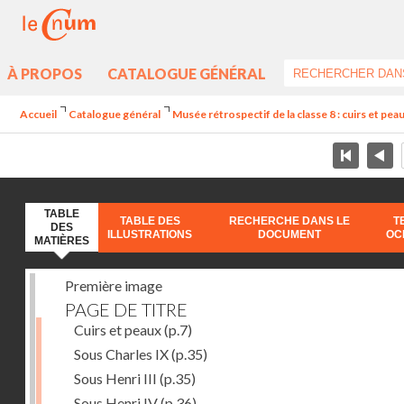
À PROPOS
CATALOGUE GÉNÉRAL
Accueil
Catalogue général
Musée rétrospectif de la classe 8 : cuirs et peaux
TABLE
TABLE DES
RECHERCHE DANS LE
T
DES
ILLUSTRATIONS
DOCUMENT
OC
MATIÈRES
Première image
PAGE DE TITRE
Cuirs et peaux
(p.7)
Sous Charles IX
(p.35)
Sous Henri III
(p.35)
Sous Henri IV
(p.36)