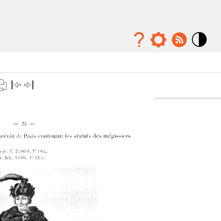
Mode
contraste
élévé