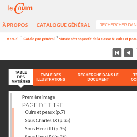
À PROPOS
CATALOGUE GÉNÉRAL
Accueil
Catalogue général
Musée rétrospectif de la classe 8 : cuirs et peaux
TABLE
TABLE DES
RECHERCHE DANS LE
T
DES
ILLUSTRATIONS
DOCUMENT
OC
MATIÈRES
Première image
PAGE DE TITRE
Cuirs et peaux
(p.7)
Sous Charles IX
(p.35)
Sous Henri III
(p.35)
Sous Henri IV
(p.36)