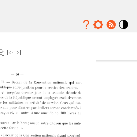
Mode
contraste
élévé