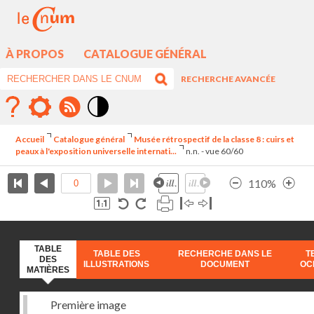
À PROPOS
CATALOGUE GÉNÉRAL
RECHERCHE AVANCÉE
Mode
contraste
Accueil
Catalogue général
Musée rétrospectif de la classe 8 : cuirs et
élévé
peaux à l'exposition universelle internati...
n.n. - vue 60/60
110%
TABLE
TABLE DES
RECHERCHE DANS LE
T
DES
ILLUSTRATIONS
DOCUMENT
OC
MATIÈRES
Première image