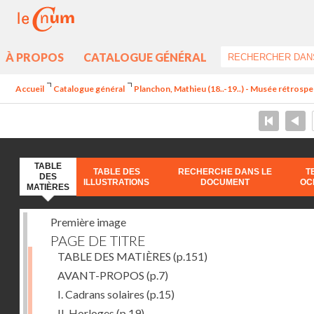
À PROPOS
CATALOGUE GÉNÉRAL
Accueil
Catalogue général
Planchon, Mathieu (18..-19..) - Musée rétrospec
TABLE
TABLE DES
RECHERCHE DANS LE
T
DES
ILLUSTRATIONS
DOCUMENT
OC
MATIÈRES
Première image
PAGE DE TITRE
TABLE DES MATIÈRES
(p.151)
AVANT-PROPOS
(p.7)
I. Cadrans solaires
(p.15)
II. Horloges
(p.19)