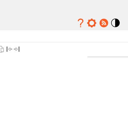
Mode
contraste
élévé