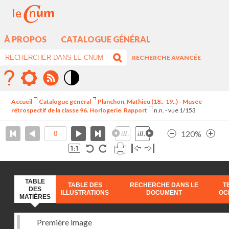
À PROPOS
CATALOGUE GÉNÉRAL
RECHERCHE AVANCÉE
Mode
contraste
Accueil
Catalogue général
Planchon, Mathieu (18..-19..) - Musée
élévé
rétrospectif de la classe 96. Horlogerie. Rapport
n.n. - vue 1/153
120%
TABLE
TABLE DES
RECHERCHE DANS LE
T
DES
ILLUSTRATIONS
DOCUMENT
OC
MATIÈRES
Première image