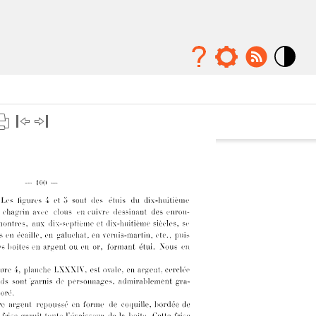
Mode
contraste
élévé