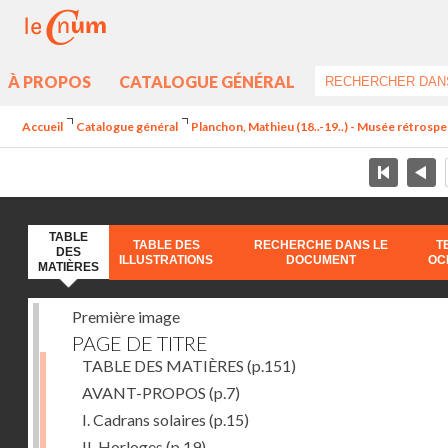
À PROPOS
CATALOGUE GÉNÉRAL
Accueil
Catalogue général
Planchon, Mathieu (18..-19..) - Musée rétrospec
TABLE
TABLE DES
RECHERCHE DANS LE
T
DES
ILLUSTRATIONS
DOCUMENT
OC
MATIÈRES
Première image
PAGE DE TITRE
TABLE DES MATIÈRES
(p.151)
AVANT-PROPOS
(p.7)
I. Cadrans solaires
(p.15)
II. Horloges
(p.19)