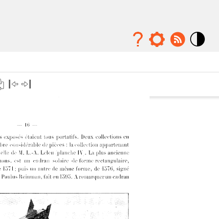
Mode
contraste
élévé