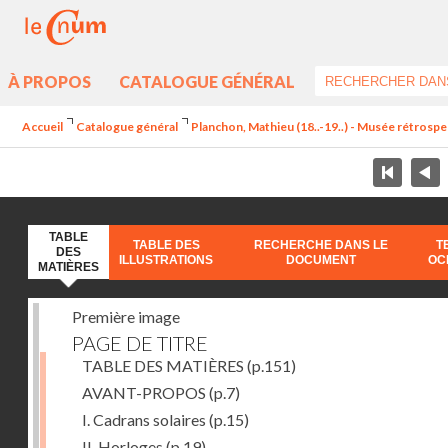
À PROPOS
CATALOGUE GÉNÉRAL
Accueil
Catalogue général
Planchon, Mathieu (18..-19..) - Musée rétrospec
TABLE
TABLE DES
RECHERCHE DANS LE
T
DES
ILLUSTRATIONS
DOCUMENT
OC
MATIÈRES
Première image
PAGE DE TITRE
TABLE DES MATIÈRES
(p.151)
AVANT-PROPOS
(p.7)
I. Cadrans solaires
(p.15)
II. Horloges
(p.19)