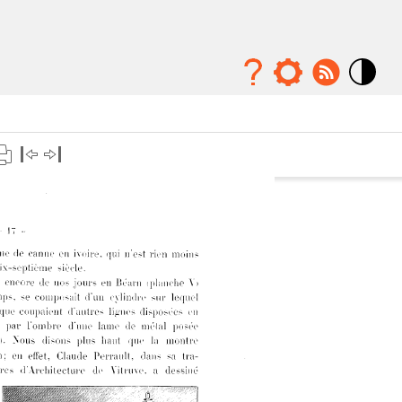
Mode
contraste
élévé