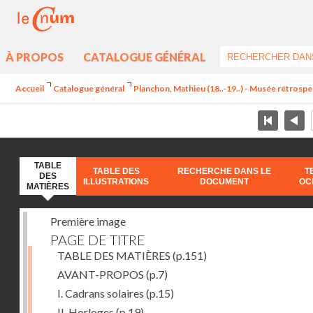
À PROPOS
CATALOGUE GÉNÉRAL
Accueil
Catalogue général
Planchon, Mathieu (18..-19..) - Musée rétrospec
TABLE
TABLE DES
RECHERCHE DANS LE
T
DES
ILLUSTRATIONS
DOCUMENT
OC
MATIÈRES
Première image
PAGE DE TITRE
TABLE DES MATIÈRES
(p.151)
AVANT-PROPOS
(p.7)
I. Cadrans solaires
(p.15)
II. Horloges
(p.19)