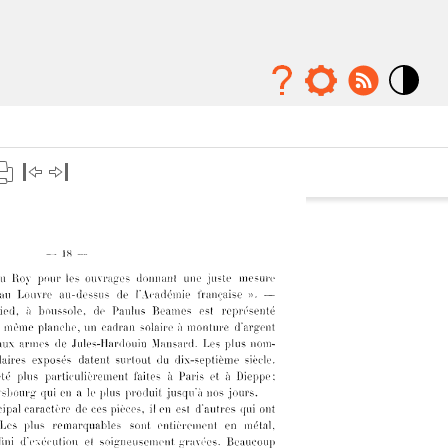
Mode
contraste
élévé