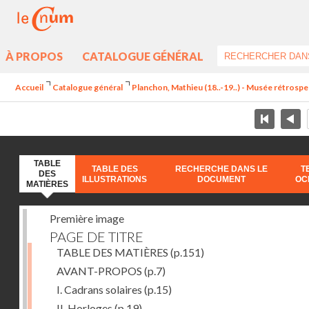
À PROPOS
CATALOGUE GÉNÉRAL
Accueil
Catalogue général
Planchon, Mathieu (18..-19..) - Musée rétrospec
TABLE
TABLE DES
RECHERCHE DANS LE
T
DES
ILLUSTRATIONS
DOCUMENT
OC
MATIÈRES
Première image
PAGE DE TITRE
TABLE DES MATIÈRES
(p.151)
AVANT-PROPOS
(p.7)
I. Cadrans solaires
(p.15)
II. Horloges
(p.19)