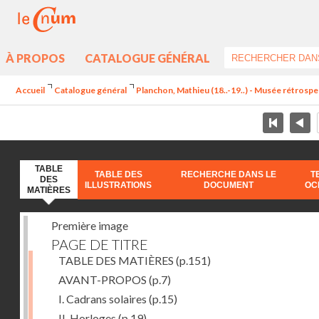
À PROPOS
CATALOGUE GÉNÉRAL
Accueil
Catalogue général
Planchon, Mathieu (18..-19..) - Musée rétrospec
TABLE
TABLE DES
RECHERCHE DANS LE
T
DES
ILLUSTRATIONS
DOCUMENT
OC
MATIÈRES
Première image
PAGE DE TITRE
TABLE DES MATIÈRES
(p.151)
AVANT-PROPOS
(p.7)
I. Cadrans solaires
(p.15)
II. Horloges
(p.19)