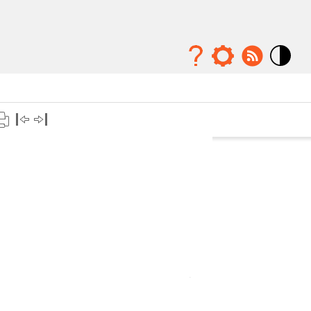
Mode
contraste
élévé