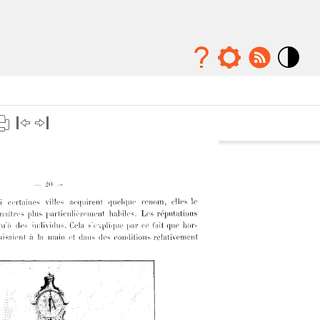
Mode
contraste
élévé