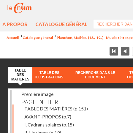
À PROPOS
CATALOGUE GÉNÉRAL
Accueil
Catalogue général
Planchon, Mathieu (18..-19..) - Musée rétrospec
TABLE
TABLE DES
RECHERCHE DANS LE
T
DES
ILLUSTRATIONS
DOCUMENT
OC
MATIÈRES
Première image
PAGE DE TITRE
TABLE DES MATIÈRES
(p.151)
AVANT-PROPOS
(p.7)
I. Cadrans solaires
(p.15)
II. Horloges
(p.19)