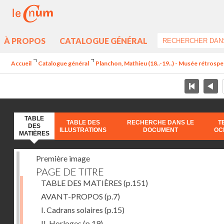
À PROPOS
CATALOGUE GÉNÉRAL
Accueil
Catalogue général
Planchon, Mathieu (18..-19..) - Musée rétrospec
TABLE
TABLE DES
RECHERCHE DANS LE
T
DES
ILLUSTRATIONS
DOCUMENT
OC
MATIÈRES
Première image
PAGE DE TITRE
TABLE DES MATIÈRES
(p.151)
AVANT-PROPOS
(p.7)
I. Cadrans solaires
(p.15)
II. Horloges
(p.19)