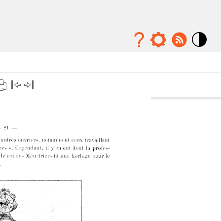
Mode
contraste
élévé