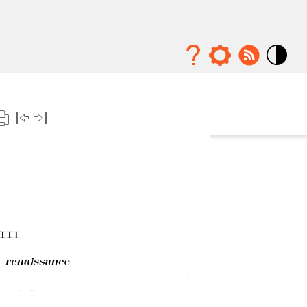
Mode
contraste
élévé