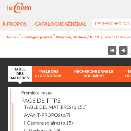
À PROPOS
CATALOGUE GÉNÉRAL
Accueil
Catalogue général
Planchon, Mathieu (18..-19..) - Musée rétrospec
TABLE
TABLE DES
RECHERCHE DANS LE
T
DES
ILLUSTRATIONS
DOCUMENT
OC
MATIÈRES
Première image
PAGE DE TITRE
TABLE DES MATIÈRES
(p.151)
AVANT-PROPOS
(p.7)
I. Cadrans solaires
(p.15)
II. Horloges
(p.19)