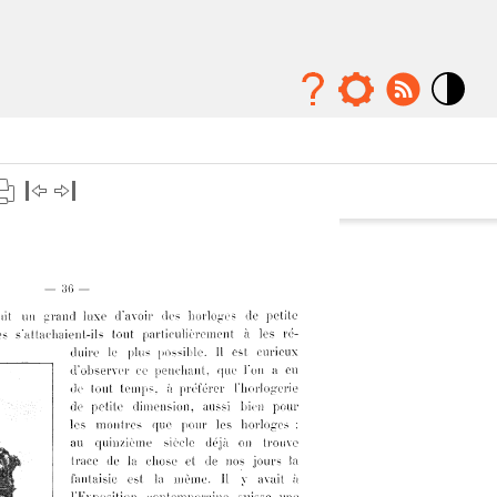
Mode
contraste
élévé