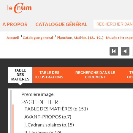
À PROPOS
CATALOGUE GÉNÉRAL
Accueil
Catalogue général
Planchon, Mathieu (18..-19..) - Musée rétrospec
TABLE
TABLE DES
RECHERCHE DANS LE
T
DES
ILLUSTRATIONS
DOCUMENT
OC
MATIÈRES
Première image
PAGE DE TITRE
TABLE DES MATIÈRES
(p.151)
AVANT-PROPOS
(p.7)
I. Cadrans solaires
(p.15)
II. Horloges
(p.19)