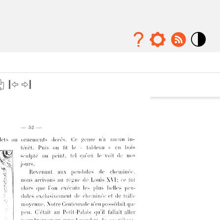
Mode
contraste
élévé