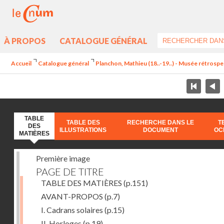
À PROPOS
CATALOGUE GÉNÉRAL
Accueil
Catalogue général
Planchon, Mathieu (18..-19..) - Musée rétrospec
TABLE
TABLE DES
RECHERCHE DANS LE
T
DES
ILLUSTRATIONS
DOCUMENT
OC
MATIÈRES
Première image
PAGE DE TITRE
TABLE DES MATIÈRES
(p.151)
AVANT-PROPOS
(p.7)
I. Cadrans solaires
(p.15)
II. Horloges
(p.19)