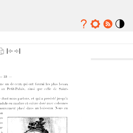
Mode
contraste
élévé