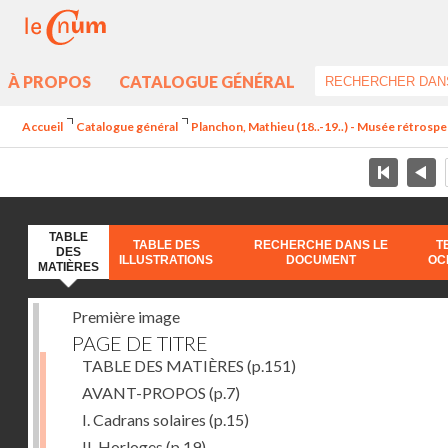
À PROPOS
CATALOGUE GÉNÉRAL
Accueil
Catalogue général
Planchon, Mathieu (18..-19..) - Musée rétrospec
TABLE
TABLE DES
RECHERCHE DANS LE
T
DES
ILLUSTRATIONS
DOCUMENT
OC
MATIÈRES
Première image
PAGE DE TITRE
TABLE DES MATIÈRES
(p.151)
AVANT-PROPOS
(p.7)
I. Cadrans solaires
(p.15)
II. Horloges
(p.19)