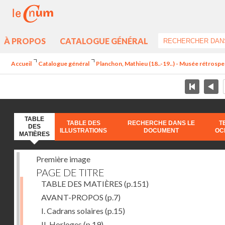
À PROPOS
CATALOGUE GÉNÉRAL
Accueil
Catalogue général
Planchon, Mathieu (18..-19..) - Musée rétrospec
TABLE
TABLE DES
RECHERCHE DANS LE
T
DES
ILLUSTRATIONS
DOCUMENT
OC
MATIÈRES
Première image
PAGE DE TITRE
TABLE DES MATIÈRES
(p.151)
AVANT-PROPOS
(p.7)
I. Cadrans solaires
(p.15)
II. Horloges
(p.19)