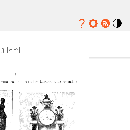
Mode
contraste
élévé