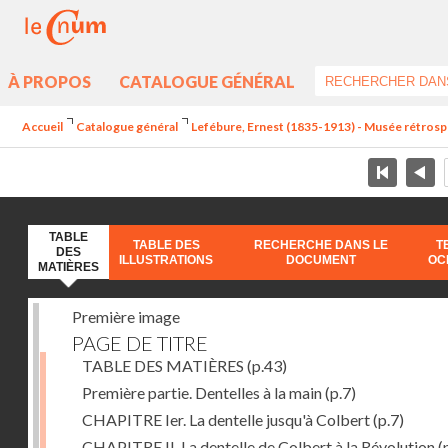
À PROPOS
CATALOGUE GÉNÉRAL
Accueil
Catalogue général
Lefébure, Ernest (1835-1913) - Musée rétrospecti
TABLE
TABLE DES
RECHERCHE DANS LE
T
DES
ILLUSTRATIONS
DOCUMENT
OC
MATIÈRES
Première image
PAGE DE TITRE
TABLE DES MATIÈRES
(p.43)
Première partie. Dentelles à la main
(p.7)
CHAPITRE Ier. La dentelle jusqu'à Colbert
(p.7)
CHAPITRE II. La dentelle de Colbert à la Révolution
(