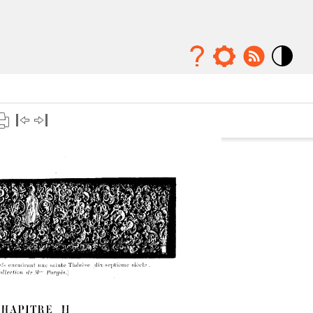
Mode
contraste
élévé