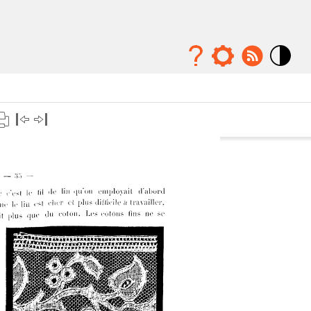
Mode
contraste
élévé