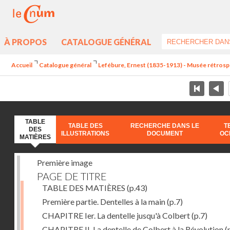
À PROPOS
CATALOGUE GÉNÉRAL
Accueil
Catalogue général
Lefébure, Ernest (1835-1913) - Musée rétrospecti
TABLE
TABLE DES
RECHERCHE DANS LE
T
DES
ILLUSTRATIONS
DOCUMENT
OC
MATIÈRES
Première image
PAGE DE TITRE
TABLE DES MATIÈRES
(p.43)
Première partie. Dentelles à la main
(p.7)
CHAPITRE Ier. La dentelle jusqu'à Colbert
(p.7)
CHAPITRE II. La dentelle de Colbert à la Révolution
(