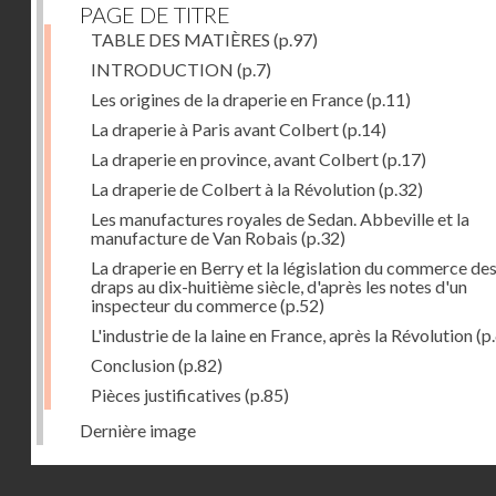
PAGE DE TITRE
TABLE DES MATIÈRES
(p.97)
INTRODUCTION
(p.7)
Les origines de la draperie en France
(p.11)
La draperie à Paris avant Colbert
(p.14)
La draperie en province, avant Colbert
(p.17)
La draperie de Colbert à la Révolution
(p.32)
Les manufactures royales de Sedan. Abbeville et la
manufacture de Van Robais
(p.32)
La draperie en Berry et la législation du commerce de
draps au dix-huitième siècle, d'après les notes d'un
inspecteur du commerce
(p.52)
L'industrie de la laine en France, après la Révolution
(p
Conclusion
(p.82)
Pièces justificatives
(p.85)
Dernière image
Droits réservés - CNAM