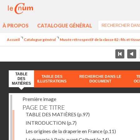
À PROPOS
CATALOGUE GÉNÉRAL
Accueil
Catalogue général
Musée rétrospectif de la classe 82 : fils et tissus
TABLE
TABLE DES
RECHERCHE DANS LE
T
DES
ILLUSTRATIONS
DOCUMENT
OC
MATIÈRES
Première image
PAGE DE TITRE
TABLE DES MATIÈRES
(p.97)
INTRODUCTION
(p.7)
Les origines de la draperie en France
(p.11)
La draperie à Paris avant Colbert
(p.14)