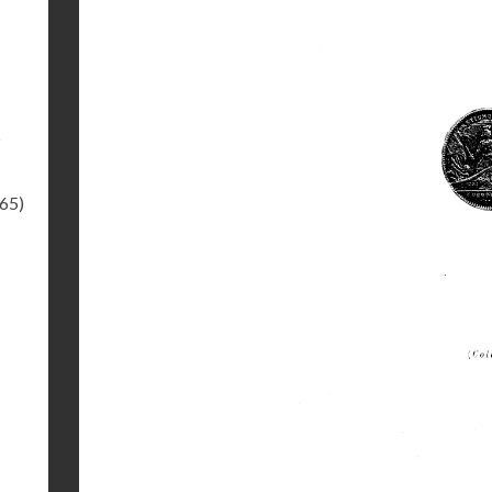
s
.65)