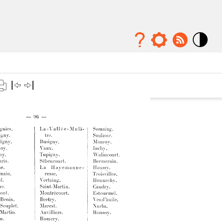
Mode
contraste
élévé