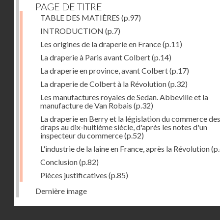
PAGE DE TITRE
TABLE DES MATIÈRES
(p.97)
INTRODUCTION
(p.7)
Les origines de la draperie en France
(p.11)
La draperie à Paris avant Colbert
(p.14)
La draperie en province, avant Colbert
(p.17)
La draperie de Colbert à la Révolution
(p.32)
Les manufactures royales de Sedan. Abbeville et la
manufacture de Van Robais
(p.32)
La draperie en Berry et la législation du commerce de
draps au dix-huitième siècle, d'après les notes d'un
inspecteur du commerce
(p.52)
L'industrie de la laine en France, après la Révolution
(p
Conclusion
(p.82)
Pièces justificatives
(p.85)
Dernière image
Droits réservés - CNAM